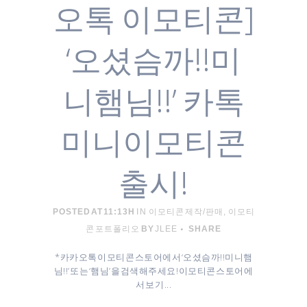
오톡 이모티콘]
‘오셨슴까!!미
니햄님!!’ 카톡
미니이모티콘
출시!
POSTED AT 11:13H
IN
이모티콘 제작/판매
,
이모티
콘 포트폴리오
BY
JLEE
SHARE
* 카카오톡 이모티콘 스토어에서 ‘오셨슴까!!미니햄
님!!’ 또는 ‘햄님’을 검색해주세요! 이모티콘 스토어에
서 보기 ...