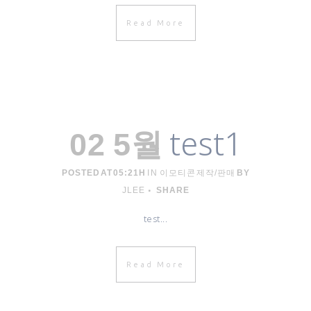
Read More
test1
02 5월
POSTED AT 05:21H
IN
이모티콘 제작/판매
BY
JLEE
SHARE
test...
Read More