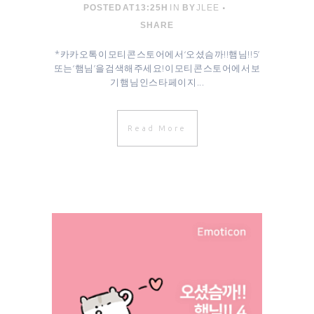
POSTED AT 13:25H
IN
BY
JLEE
SHARE
* 카카오톡 이모티콘 스토어에서 ‘오셨슴까!!햄님!! 5’
또는 ‘햄님’을 검색해주세요! 이모티콘 스토어에서 보
기 햄님 인스타 페이지 ...
Read More