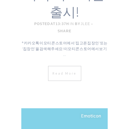
출시!
POSTED AT 13:37H
IN
BY
JLEE
SHARE
* 카카오톡 이모티콘 스토어에서 ‘집고픈 집장인’ 또는
‘집장인’을 검색해주세요! 이모티콘 스토어에서 보기
...
Read More