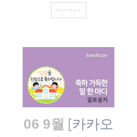
Read More
[카카오
06 9월