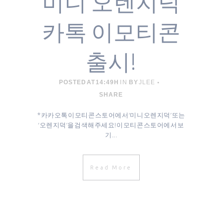
‘미니 오렌지덕’
카톡 이모티콘
출시!
POSTED AT 14:49H
IN
BY
JLEE
SHARE
* 카카오톡 이모티콘 스토어에서 ‘미니 오렌지덕’ 또는
‘오렌지덕’을 검색해주세요! 이모티콘 스토어에서 보
기 ...
Read More