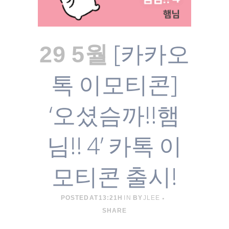
[카카오
29 5월
톡 이모티콘]
‘오셨슴까!!햄
님!! 4’ 카톡 이
모티콘 출시!
POSTED AT 13:21H
IN
BY
JLEE
SHARE