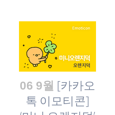
[카카오
06 9월
톡 이모티콘]