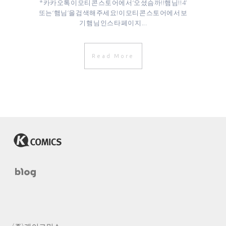
* 카카오톡 이모티콘 스토어에서 ‘오셨슴까!!햄님!! 4’
또는 ‘햄님’을 검색해주세요! 이모티콘 스토어에서 보
기 햄님 인스타 페이지 ...
Read More