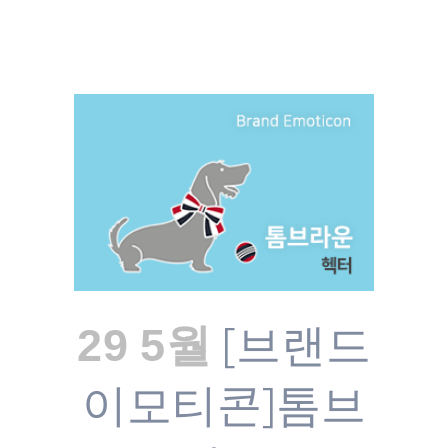
[브랜드
29 5월
이모티콘]톰브