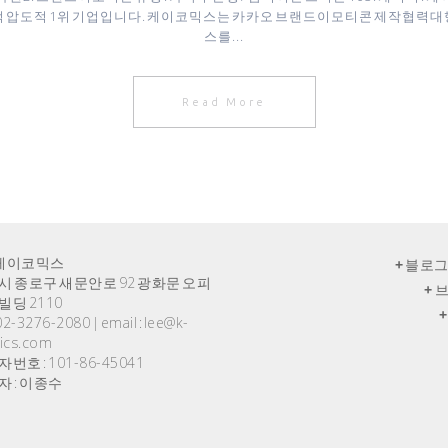
적 압도적 1위 기업입니다. 케이코믹스는 카카오 브랜드이모티콘 제작협력대
스를...
Read More
) 케이코믹스
+
블로그
시 종로구 새문안로 92 광화문 오피
+
브
빌딩 2110
+
: 02-3276-2080 | email : lee@k-
ics.com
번호 : 101-86-45041
자 : 이종수