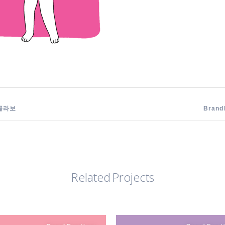
가콜라보
Bran
Related Projects