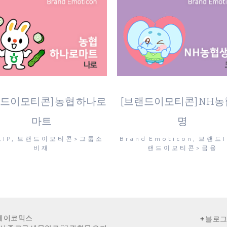
view
view
랜드이모티콘] 농협 하나로
[브랜드이모티콘] NH
마트
명
IP, 브랜드이모티콘>그룹소
Brand Emoticon, 브랜드I
비재
랜드이모티콘>금융
) 케이코믹스
+
블로그