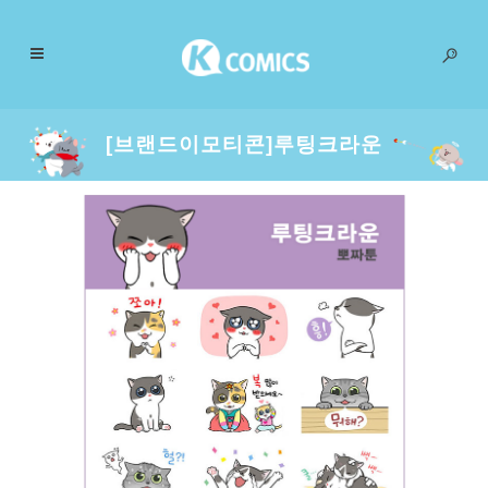
[브랜드이모티콘]루팅크라운