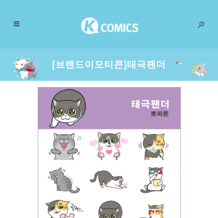
[브랜드이모티콘]태극팬더