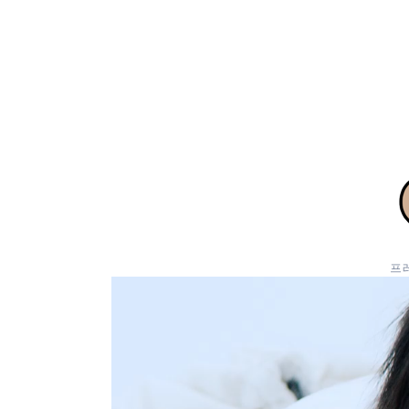
프레
동
영
상
플
레
이