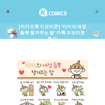
[카카오톡 이모티콘] ‘다미의 애정
듬뿍 챙겨주는 말’ 카톡 이모티콘
출시!