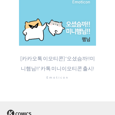
[카카오톡 이모티콘] ‘오셨슴까!!미
니햄님!!’ 카톡 미니이모티콘 출시!
Emoticon