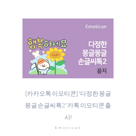
[카카오톡 이모티콘] ‘다정한 몽글
몽글 손글씨톡2’ 카톡 이모티콘 출
시!
Emoticon