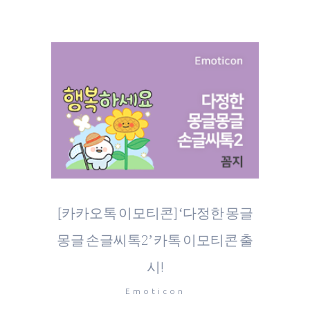
[카카오톡 이모티콘] ‘다정한 몽글
몽글 손글씨톡2’ 카톡 이모티콘 출
시!
Emoticon