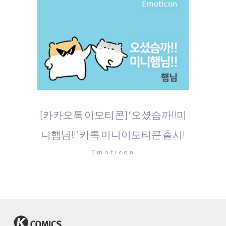
[카카오톡 이모티콘] ‘오셨슴까!!미
니햄님!!’ 카톡 미니이모티콘 출시!
Emoticon