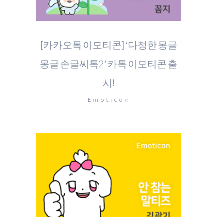
[카카오톡 이모티콘] ‘다정한 몽글
몽글 손글씨톡2’ 카톡 이모티콘 출
시!
Emoticon