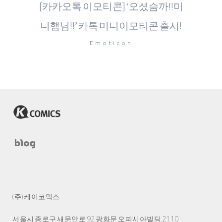
[카카오톡 이모티콘] ‘오셨슴까!!미
니햄님!!’ 카톡 미니이모티콘 출시!
Emoticon
(주) 케이코믹스
서울시 종로구 새문안로 92 광화문 오피시아빌딩 2110