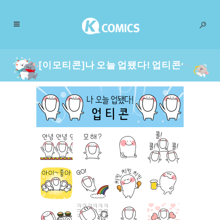
[이모티콘]나 오늘 업됐다! 업티콘