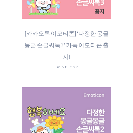
[카카오톡 이모티콘] ‘다정한 몽글
몽글 손글씨톡3’ 카톡 이모티콘 출
시!
Emoticon