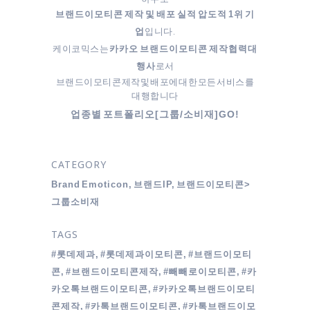
브랜드이모티콘 제작 및 배포 실적 압도적 1위 기
입니다.
업
케이코믹스는
카카오 브랜드이모티콘 제작협력대
로서
행사
브랜드이모티콘 제작 및 배포에 대한 모든 서비스를
대행합니다
업종별 포트폴리오[그룹/소비재]GO!
CATEGORY
Brand Emoticon, 브랜드IP, 브랜드이모티콘>
그룹소비재
TAGS
#롯데제과, #롯데제과이모티콘, #브랜드이모티
콘, #브랜드이모티콘제작, #빼빼로이모티콘, #카
카오톡브랜드이모티콘, #카카오톡브랜드이모티
콘제작, #카톡브랜드이모티콘, #카톡브랜드이모