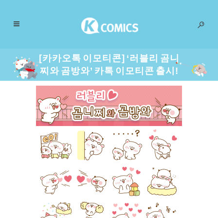
[카카오톡 이모티콘] ‘러블리 곰니
찌와 곰방와’ 카톡 이모티콘 출시!