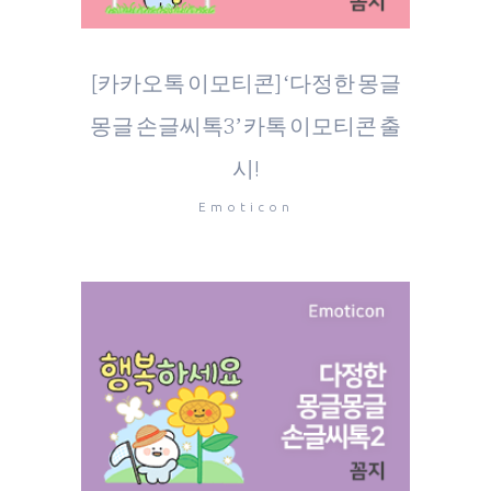
[카카오톡 이모티콘] ‘다정한 몽글
몽글 손글씨톡3’ 카톡 이모티콘 출
시!
Emoticon