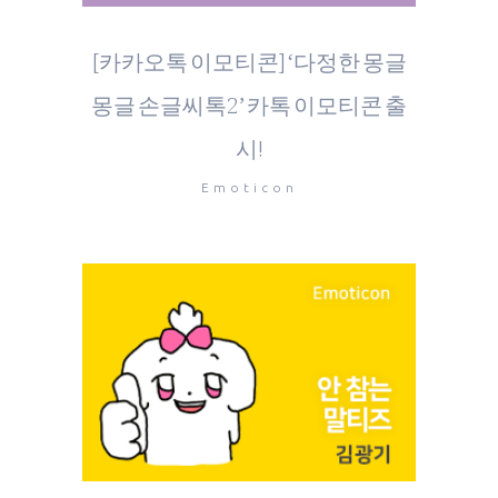
[카카오톡 이모티콘] ‘다정한 몽글
몽글 손글씨톡2’ 카톡 이모티콘 출
시!
Emoticon