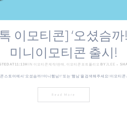
톡 이모티콘] ‘오셨슴까!
미니이모티콘 출시!
TED AT 11:13H
IN
이모티콘 제작/판매
,
이모티콘 포트폴리오
BY
JLEE
SH
콘 스토어에서 ‘오셨슴까!!미니햄님!!’ 또는 ‘햄님’을 검색해주세요! 이모티콘 스
Read More