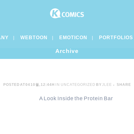
ANY
WEBTOON
EMOTICON
PORTFOLIOS
Archive
POSTED AT 04 10월, 12:44H
IN
UNCATEGORIZED
BY
JLEE
SHARE
A Look Inside the Protein Bar