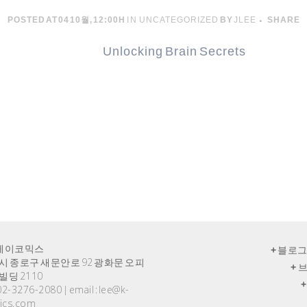
POSTED AT 04 10월, 12:00H
IN
UNCATEGORIZED
BY
JLEE
SHARE
Unlocking Brain Secrets
) 케이코믹스
+
블로그
시 종로구 새문안로 92 광화문 오피
+
브
빌딩 2110
+
: 02-3276-2080 | email : lee@k-
ics.com