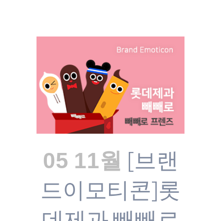
[브랜
05 11월
드이모티콘]롯
데제과 빼빼로