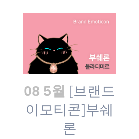
[브랜드
08 5월
이모티콘]부쉐
론