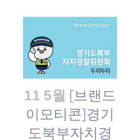
[브랜드
11 5월
이모티콘]경기
도북부자치경