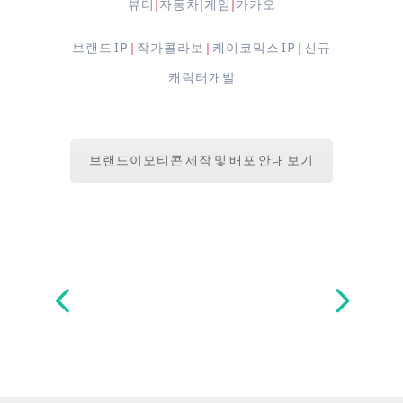
뷰티
자동차
게임
카카오
|
|
|
브랜드 IP
작가콜라보
케이코믹스 IP
신규
|
|
|
캐릭터개발
브랜드이모티콘 제작 및 배포 안내 보기